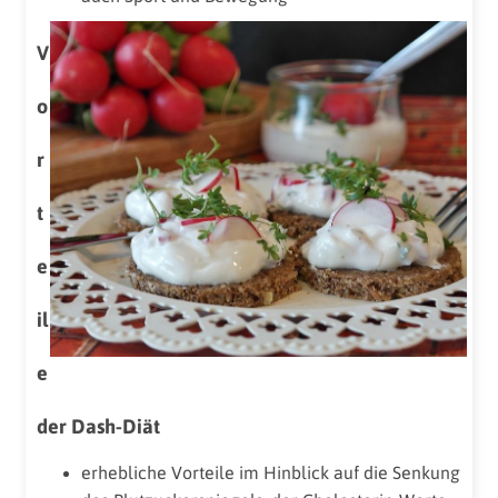
V
o
r
t
e
il
e
der Dash-Diät
erhebliche Vorteile im Hinblick auf die Senkung