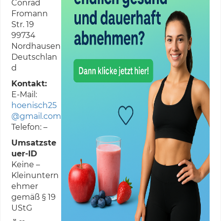
Conrad
Fromann
Str. 19
99734
Nordhausen
Deutschlan
d
Kontakt:
E-Mail:
hoenisch25
@gmail.com
Telefon: –
Umsatzste
uer-ID
Keine –
Kleinuntern
ehmer
gemäß § 19
UStG