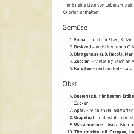
Hier ist eine Liste von Lebensmittel
Kalorien enthalten:
Gemüse
Spinat
– reich an Eisen, Kalziu
Brokkoli
– enthält Vitamin C, K
Blattgemüse (z.B. Rucola, Man
Zucchini
– vielseitig, reich an
Karotten
– reich an Beta-Carot
Obst
Beeren (z.B. Himbeeren, Erdbe
Zucker
Äpfel
– reich an Ballaststoffen
Grapefruit
– unterstützt den S
Wassermelone
– hydratisieren
Zitrusfrüchte (z.B. Orangen, Li