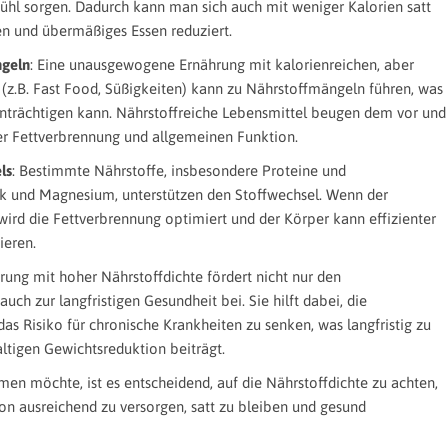
ühl sorgen. Dadurch kann man sich auch mit weniger Kalorien satt
n und übermäßiges Essen reduziert.
ngeln
: Eine unausgewogene Ernährung mit kalorienreichen, aber
(z.B. Fast Food, Süßigkeiten) kann zu Nährstoffmängeln führen, was
einträchtigen kann. Nährstoffreiche Lebensmittel beugen dem vor und
er Fettverbrennung und allgemeinen Funktion.
ls
: Bestimmte Nährstoffe, insbesondere Proteine und
nk und Magnesium, unterstützen den Stoffwechsel. Wenn der
 wird die Fettverbrennung optimiert und der Körper kann effizienter
ieren.
hrung mit hoher Nährstoffdichte fördert nicht nur den
auch zur langfristigen Gesundheit bei. Sie hilft dabei, die
s Risiko für chronische Krankheiten zu senken, was langfristig zu
ltigen Gewichtsreduktion beiträgt.
 möchte, ist es entscheidend, auf die Nährstoffdichte zu achten,
on ausreichend zu versorgen, satt zu bleiben und gesund