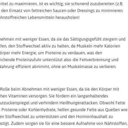
tel zu maximieren, ist es wichtig, sie schonend zuzubereiten (z.B.
 den Einsatz von fettreichen Saucen oder Dressings zu minimieren.
ährstoffreichen Lebensmitteln herausholen!
ehmen mit weniger Essen, da sie das Sättigungsgefühl steigern und
fen, den Stoffwechsel aktiv zu halten, da Muskeln mehr Kalorien
örper mehr Energie, um Proteine zu verdauen, was den
eichende Proteinzufuhr unterstützt also die Fettverbrennung und
 Nahrung effizient abnimmt, ohne an Muskelmasse zu verlieren.
 Rolle beim Abnehmen mit weniger Essen, da sie den Körper mit
ichen Vitaminen versorgen. Sie fördern ein langanhaltendes
 Blutzuckerspiegel und verhindern Heißhungerattacken. Obwohl Fette
 Proteine oder Kohlenhydrate, helfen gesunde Fette aus Quellen wie
den Stoffwechsel zu unterstützen und den Hormonhaushalt zu
stigt. Zudem sorgen sie für eine bessere Aufnahme von Nährstoffen,