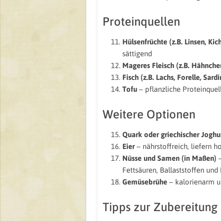
Proteinquellen
Hülsenfrüchte (z.B. Linsen, Ki
sättigend
Mageres Fleisch (z.B. Hähnche
Fisch (z.B. Lachs, Forelle, Sard
Tofu
– pflanzliche Proteinquell
Weitere Optionen
Quark oder griechischer Joghu
Eier
– nährstoffreich, liefern 
Nüsse und Samen (in Maßen)
–
Fettsäuren, Ballaststoffen und
Gemüsebrühe
– kalorienarm un
Tipps zur Zubereitung