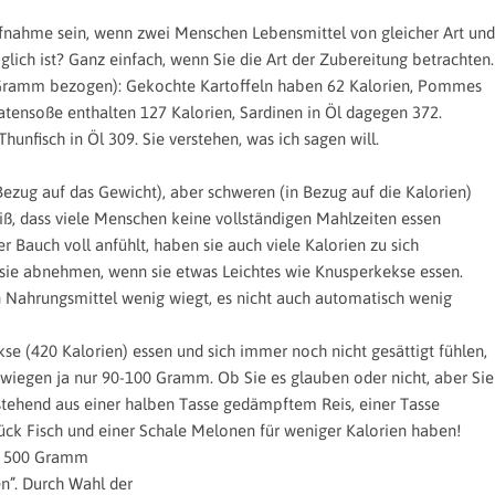
ufnahme sein, wenn zwei Menschen Lebensmittel von gleicher Art und
lich ist? Ganz einfach, wenn Sie die Art der Zubereitung betrachten.
00 Gramm bezogen): Gekochte Kartoffeln haben 62 Kalorien, Pommes
atensoße enthalten 127 Kalorien, Sardinen in Öl dagegen 372.
Thunfisch in Öl 309. Sie verstehen, was ich sagen will.
 Bezug auf das Gewicht), aber schweren (in Bezug auf die Kalorien)
iß, dass viele Menschen keine vollständigen Mahlzeiten essen
r Bauch voll anfühlt, haben sie auch viele Kalorien zu sich
ie abnehmen, wenn sie etwas Leichtes wie Knusperkekse essen.
ein Nahrungsmittel wenig wiegt, es nicht auch automatisch wenig
se (420 Kalorien) essen und sich immer noch nicht gesättigt fühlen,
e wiegen ja nur 90-100 Gramm. Ob Sie es glauben oder nicht, aber Sie
stehend aus einer halben Tasse gedämpftem Reis, einer Tasse
ck Fisch und einer Schale Melonen für weniger Kalorien haben!
t 500 Gramm
n”. Durch Wahl der