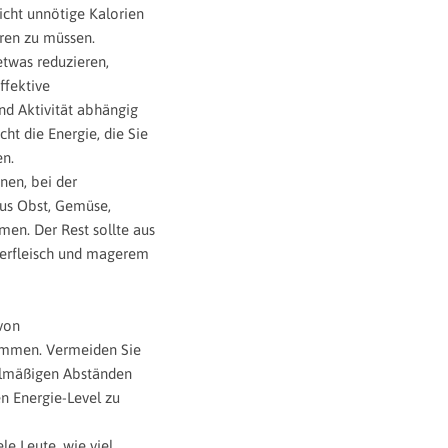
icht unnötige Kalorien
ren zu müssen.
etwas reduzieren,
ffektive
 Aktivität abhängig
cht die Energie, die Sie
en.
nen, bei der
aus Obst, Gemüse,
men. Der Rest sollte aus
nerfleisch und magerem
von
ommen. Vermeiden Sie
gelmäßigen Abständen
n Energie-Level zu
le Leute, wie viel