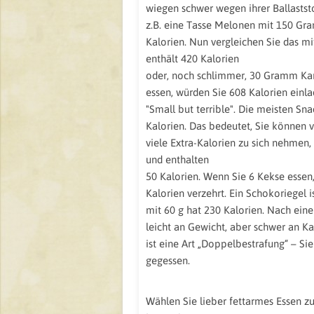
wiegen schwer wegen ihrer Ballastst
z.B. eine Tasse Melonen mit 150 Gra
Kalorien. Nun vergleichen Sie das m
enthält 420 Kalorien
oder, noch schlimmer, 30 Gramm Kar
essen, würden Sie 608 Kalorien einlad
"Small but terrible". Die meisten Sn
Kalorien. Das bedeutet, Sie können vi
viele Extra-Kalorien zu sich nehmen
und enthalten
50 Kalorien. Wenn Sie 6 Kekse esse
Kalorien verzehrt. Ein Schokoriegel i
mit 60 g hat 230 Kalorien. Nach eine
leicht an Gewicht, aber schwer an Ka
ist eine Art „Doppelbestrafung“ – Si
gegessen.
Wählen Sie lieber fettarmes Essen 