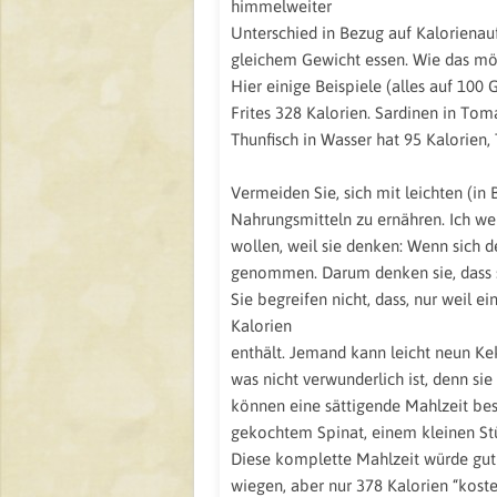
himmelweiter
Unterschied in Bezug auf Kaloriena
gleichem Gewicht essen. Wie das mög
Hier einige Beispiele (alles auf 1
Frites 328 Kalorien. Sardinen in Tom
Thunfisch in Wasser hat 95 Kalorien, 
Vermeiden Sie, sich mit leichten (in
Nahrungsmitteln zu ernähren. Ich we
wollen, weil sie denken: Wenn sich de
genommen. Darum denken sie, dass s
Sie begreifen nicht, dass, nur weil 
Kalorien
enthält. Jemand kann leicht neun Kek
was nicht verwunderlich ist, denn si
können eine sättigende Mahlzeit be
gekochtem Spinat, einem kleinen Stü
Diese komplette Mahlzeit würde gu
wiegen, aber nur 378 Kalorien “koste