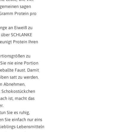
Allgemeinen sagen
 Gramm Protein pro
enge an Eiweiß zu
ir über SCHLANKE
unigt Protein Ihren
ortionsgrößen zu
 Sie nie eine Portion
 geballte Faust. Damit
iben satt zu werden.
eim Abnehmen.
t Schokostückchen
nach ist, macht das
r.
un Sie es ruhig,
n Sie einfach nur eins
 Lieblings-Lebensmitteln