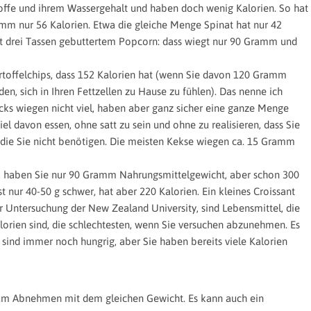
offe und ihrem Wassergehalt und haben doch wenig Kalorien. So hat
mm nur 56 Kalorien. Etwa die gleiche Menge Spinat hat nur 42
it drei Tassen gebuttertem Popcorn: dass wiegt nur 90 Gramm und
toffelchips, dass 152 Kalorien hat (wenn Sie davon 120 Gramm
en, sich in Ihren Fettzellen zu Hause zu fühlen). Das nenne ich
acks wiegen nicht viel, haben aber ganz sicher eine ganze Menge
el davon essen, ohne satt zu sein und ohne zu realisieren, dass Sie
, die Sie nicht benötigen. Die meisten Kekse wiegen ca. 15 Gramm
n, haben Sie nur 90 Gramm Nahrungsmittelgewicht, aber schon 300
st nur 40-50 g schwer, hat aber 220 Kalorien. Ein kleines Croissant
r Untersuchung der New Zealand University, sind Lebensmittel, die
lorien sind, die schlechtesten, wenn Sie versuchen abzunehmen. Es
e sind immer noch hungrig, aber Sie haben bereits viele Kalorien
zum Abnehmen mit dem gleichen Gewicht. Es kann auch ein