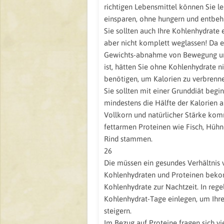
richtigen Lebensmittel können Sie le
einsparen, ohne hungern und entbeh
Sie sollten auch Ihre Kohlenhydrate 
aber nicht komplett weglassen! Da e
Gewichts-abnahme von Bewegung und
ist, hätten Sie ohne Kohlenhydrate ni
benötigen, um Kalorien zu verbrenn
Sie sollten mit einer Grunddiät begin
mindestens die Hälfte der Kalorien 
Vollkorn und natürlicher Stärke kom
fettarmen Proteinen wie Fisch, Hüh
Rind stammen.
26
Die müssen ein gesundes Verhältnis 
Kohlenhydraten und Proteinen bek
Kohlenhydrate zur Nachtzeit. In re
Kohlenhydrat-Tage einlegen, um Ihre
steigern.
Im Bezug auf Proteine fragen sich vie