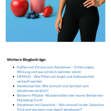
Weitere Blogbeiträge:
Kaffee und Zitrone zum Abnehmen – Erfahrungen,
Wirkung und was wirklich dahinter steckt
HEPALIV - Wie Pillen mit Angst und Halbwahrheit
verkauft werden
Abnehmspritze: Wie sinnvoll sind Spritzen zum
Abnehmen wirklich?
Berberin-Pflaster: Wundermittel oder teurer Berberiner-
Marketing-Trick?
Abnehmen mit Gelantine – Wie sinnvoll ist der Gelantine
Trick und wie kann man damit abnehmen??