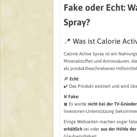
Fake oder Echt: Wa
Spray?
📍 Was ist Calorie Act
Calorie Active Spray ist ein Nahrung
Mineralstoffen und Aminosäuren, die 
als produktbeschriebenes Hilfsmitt
🔎
Echt:
✔️ Das Produkt existiert und wird übe
❌
Fake:
✖️ Es wurde
nicht bei der TV‑Gründe
Investoren‑Unterstützung bekommen
Einige Webseiten machen sogar falsc
erhältlich
sei oder
aus der Höhle de
Glaubwürdigkeit.