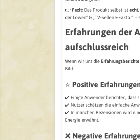
👉
Fazit:
Das Produkt selbst ist
echt
der Löwen“ & „TV‑Sellerie‑Faktor“ – 
Erfahrungen der A
aufschlussreich
Wenn wir uns die
Erfahrungsberichte
Bild:
⭐
Positive Erfahrunge
✔️ Einige Anwender berichten, dass si
✔️ Nutzer schätzen die einfache An
✔️ In manchen Rezensionen wird ein
Energie erwähnt.
❌
Negative Erfahrung