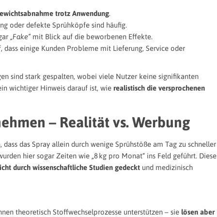
 Gewichtsabnahme trotz Anwendung
.
ng oder defekte Sprühköpfe sind häufig.
gar
„Fake“
mit Blick auf die beworbenen Effekte.
, dass einige Kunden Probleme mit Lieferung, Service oder
n sind stark gespalten, wobei viele Nutzer keine signifikanten
n wichtiger Hinweis darauf ist, wie
realistisch die versprochenen
ehmen – Realität vs. Werbung
 dass das Spray allein durch wenige Sprühstöße am Tag zu schneller
wurden hier sogar Zeiten wie „8 kg pro Monat“ ins Feld geführt. Diese
cht durch wissenschaftliche Studien gedeckt
und medizinisch
önnen theoretisch Stoffwechselprozesse unterstützen – sie
lösen aber