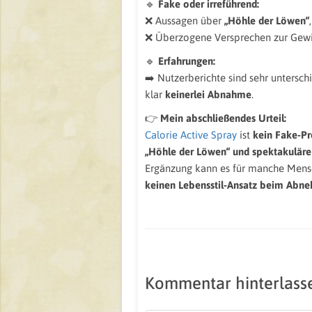
🔹
Fake oder irreführend:
❌ Aussagen über
„Höhle der Löwen“
❌ Überzogene Versprechen zur Gewi
🔹
Erfahrungen:
➡️ Nutzerberichte sind sehr untersch
klar
keinerlei Abnahme
.
👉
Mein abschließendes Urteil:
Calorie Active Spray
ist
kein Fake‑P
„Höhle der Löwen“ und spektakulär
Ergänzung kann es für manche Mensc
keinen Lebensstil‑Ansatz beim Abn
Kommentar hinterlass