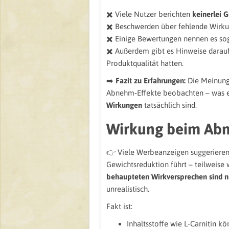
✖️ Viele Nutzer berichten
keinerlei
✖️ Beschwerden über fehlende Wirku
✖️ Einige Bewertungen nennen es so
✖️ Außerdem gibt es Hinweise darauf
Produktqualität hatten.
➡️
Fazit zu Erfahrungen:
Die Meinunge
Abnehm‑Effekte beobachten – was ei
Wirkungen
tatsächlich sind.
Wirkung beim Abn
👉 Viele Werbeanzeigen suggerieren,
Gewichtsreduktion führt – teilweise 
behaupteten Wirkversprechen sind ni
unrealistisch.
Fakt ist:
Inhaltsstoffe wie L‑Carnitin k