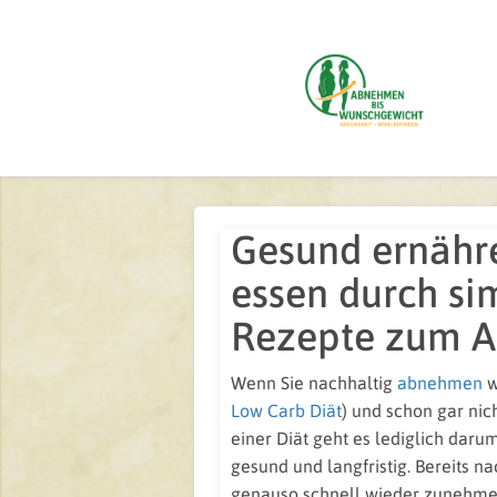
Gesund ernähre
essen durch si
Rezepte zum 
Wenn Sie nachhaltig
abnehmen
w
Low Carb Diät
) und schon gar nic
einer Diät geht es lediglich dar
gesund und langfristig. Bereits n
genauso schnell wieder zunehmen -