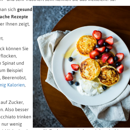
man sich
gesund
fache Rezepte
er Ihnen zeigt,
t.
ck können Sie
flocken,
 Spinat und
um Beispiel
, Beerenobst,
ig Kalorien
,
 auf Zucker,
n. Also besser
cchiato trinken
r nur wenig