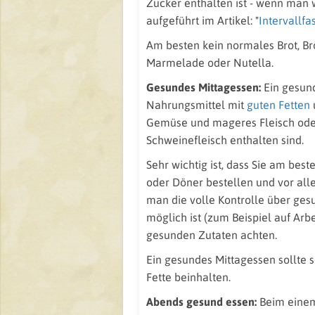
Zucker enthalten ist - wenn man 
aufgeführt im Artikel: "
Intervallfa
Am besten kein normales Brot, Brö
Marmelade oder Nutella.
Gesundes Mittagessen:
Ein gesund
Nahrungsmittel mit
guten Fetten
Gemüse und mageres Fleisch oder
Schweinefleisch enthalten sind.
Sehr wichtig ist, dass Sie am best
oder Döner bestellen und vor all
man die volle Kontrolle über ges
möglich ist (zum Beispiel auf Arb
gesunden Zutaten achten.
Ein gesundes Mittagessen sollte s
Fette beinhalten.
Abends gesund essen:
Beim ein