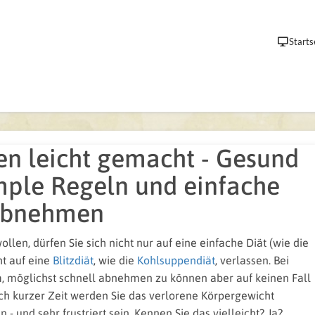
Starts
n leicht gemacht - Gesund
mple Regeln und einfache
Abnehmen
ollen, dürfen Sie sich nicht nur auf eine einfache Diät (wie die
ht auf eine
Blitzdiät
, wie die
Kohlsuppendiät
, verlassen. Bei
um, möglichst schnell abnehmen zu können aber auf keinen Fall
ach kurzer Zeit werden Sie das verlorene Körpergewicht
 und sehr frustriert sein. Kennen Sie das vielleicht? Ja?