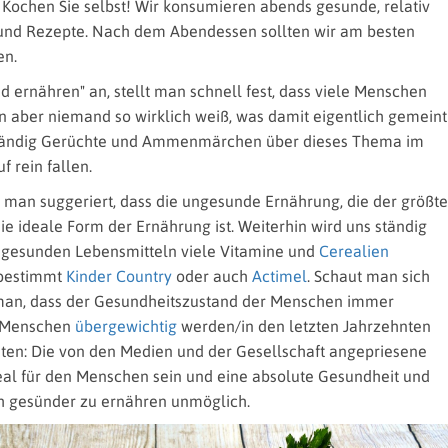
: Kochen Sie selbst! Wir konsumieren abends gesunde, relativ
 und Rezepte. Nach dem Abendessen sollten wir am besten
en.
 ernähren" an, stellt man schnell fest, dass viele Menschen
 aber niemand so wirklich weiß, was damit eigentlich gemeint
 ständig Gerüchte und Ammenmärchen über dieses Thema im
f rein fallen.
man suggeriert, dass die ungesunde Ernährung, die der größte
ie ideale Form der Ernährung ist. Weiterhin wird uns ständig
ungesunden Lebensmitteln viele Vitamine und
Cerealien
d bestimmt
Kinder Country
oder auch
Actimel
. Schaut man sich
 man, dass der Gesundheitszustand der Menschen immer
r Menschen
übergewichtig
werden/in den letzten Jahrzehnten
ten: Die von den Medien und der Gesellschaft angepriesene
eal für den Menschen sein und eine absolute Gesundheit und
ch gesünder zu ernähren unmöglich.