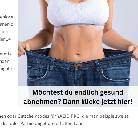
tenlose
denen du
inen
der 14
timmte
unden
Eingabe
nen oder Gutscheincodes für YAZIO PRO, die man beispielsweise
edia, oder Partnerangebote erhalten kann.