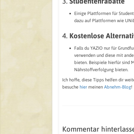
3.
Studentenrabatte
Einige Plattformen für Studen
dazu auf Plattformen wie UNiD
4.
Kostenlose Alterna
Falls du YAZIO nur für Grundf
verwenden und diese mit ander
bieten. Beispiele hierfür sind
Nährstoffverfolgung bieten.
Ich hoffe, diese Tipps helfen dir w
besuche
hier
meinen
Abnehm-Blog
!
Kommentar hinterlass